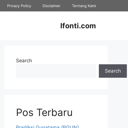
Privacy Policy
Disclaimer
Tentang Kami
Ifonti.com
Search
Search
Pos Terbaru
Pradiksi Gunatama (PGUN)