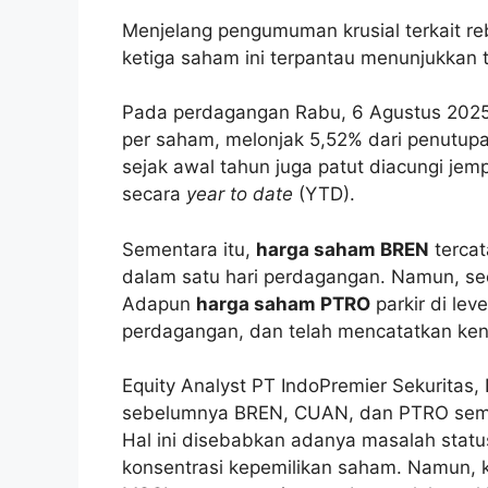
Menjelang pengumuman krusial terkait re
ketiga saham ini terpantau menunjukkan t
Pada perdagangan Rabu, 6 Agustus 202
per saham, melonjak 5,52% dari penutupan
sejak awal tahun juga patut diacungi je
secara
year to date
(YTD).
Sementara itu,
harga saham BREN
tercat
dalam satu hari perdagangan. Namun, se
Adapun
harga saham PTRO
parkir di lev
perdagangan, dan telah mencatatkan ke
Equity Analyst PT IndoPremier Sekurita
sebelumnya BREN, CUAN, dan PTRO sempa
Hal ini disebabkan adanya masalah stat
konsentrasi kepemilikan saham. Namun, k