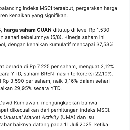
balancing indeks MSCI tersebut, pergerakan harga
ren kenaikan yang signifikan.
5,
harga saham CUAN
ditutup di level Rp 1.530
 sehari sebelumnya (5/8). Kinerja saham ini
mpol, dengan kenaikan kumulatif mencapai 37,53%
at berada di Rp 7.225 per saham, menguat 2,12%
cara YTD, saham BREN masih terkoreksi 22,10%.
el Rp 3.590 per saham, naik 3,16% dalam sehari
naikan 29,95% secara YTD.
s, David Kurniawan, mengungkapkan bahwa
t dikecualikan dari perhitungan indeks MSCI.
us
Unusual Market Activity
(UMA) dan isu
abar baiknya datang pada 11 Juli 2025, ketika