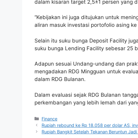
dalam kisaran target 2,5±1 persen yang d
“Kebijakan ini juga ditujukan untuk menin
aliran masuk investasi portofolio asing k
Selain itu suku bunga Deposit Facility j
suku bunga Lending Facility sebesar 25 b
Adapun sesuai Undang-undang dan praktik 
mengadakan RDG Mingguan untuk evaluas
dalam RDG Bulanan.
Dalam evaluasi sejak RDG Bulanan tangga
perkembangan yang lebih lemah dari yang
Categories
Finance
Rupiah rebound ke Rp 18.058 per dolar AS, inve
Rupiah Bangkit Setelah Tekanan Beruntun Jadi