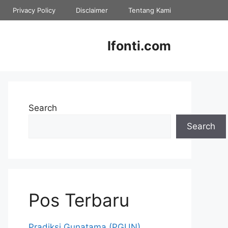
Privacy Policy
Disclaimer
Tentang Kami
Ifonti.com
Search
Search
Pos Terbaru
Pradiksi Gunatama (PGUN)