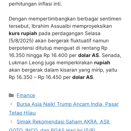
perhitungan inflasi inti.
Dengan mempertimbangkan berbagai sentimen
tersebut, Ibrahim Assuaibi memproyeksikan
kurs rupiah
pada perdagangan Selasa
(5/8/2025) akan bergerak fluktuatif namun
berpotensi ditutup menguat di rentang Rp
16.350 hingga Rp 16.400 per
dolar AS
. Senada,
Lukman Leong juga memperkirakan
rupiah
akan bergerak dalam kisaran yang mirip, yaitu
Rp 16.350 – Rp 16.450 per
dolar AS
.
Categories
Finance
Bursa Asia Naik! Trump Ancam India, Pasar
Tetap Hijau
Simak Rekomendasi Saham AKRA, ASII,
GOTO, INCO, dan PGAS Hari Ini (5/8)