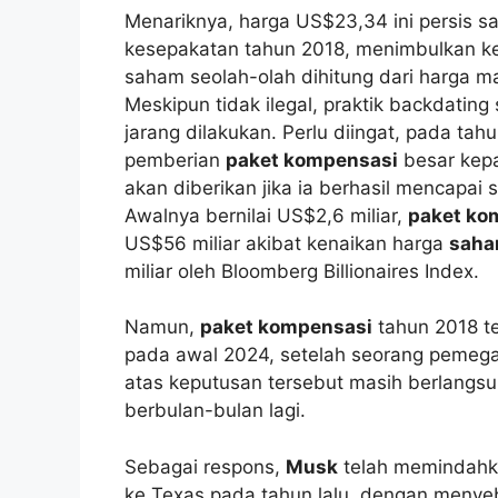
Menariknya, harga US$23,34 ini persis 
kesepakatan tahun 2018, menimbulkan ke
saham seolah-olah dihitung dari harga m
Meskipun tidak ilegal, praktik backdatin
jarang dilakukan. Perlu diingat, pada tah
pemberian
paket kompensasi
besar ke
akan diberikan jika ia berhasil mencapai s
Awalnya bernilai US$2,6 miliar,
paket ko
US$56 miliar akibat kenaikan harga
saha
miliar oleh Bloomberg Billionaires Index.
Namun,
paket kompensasi
tahun 2018 te
pada awal 2024, setelah seorang peme
atas keputusan tersebut masih berlangs
berbulan-bulan lagi.
Sebagai respons,
Musk
telah memindahk
ke Texas pada tahun lalu, dengan menye