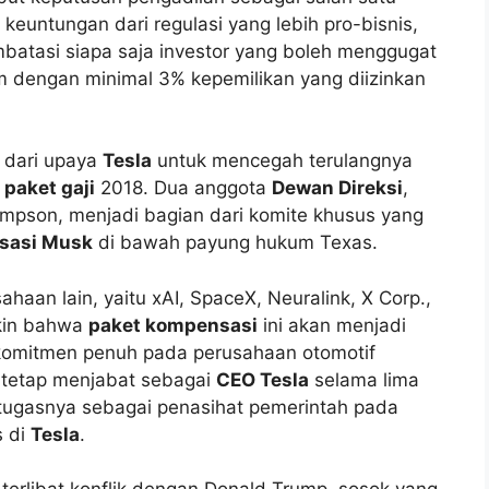
 keuntungan dari regulasi yang lebih pro-bisnis,
atasi siapa saja investor yang boleh menggugat
 dengan minimal 3% kepemilikan yang diizinkan
n dari upaya
Tesla
untuk mencegah terulangnya
n
paket gaji
2018. Dua anggota
Dewan Direksi
,
pson, menjadi bagian dari komite khusus yang
sasi Musk
di bawah payung hukum Texas.
haan lain, yaitu xAI, SpaceX, Neuralink, X Corp.,
kin bahwa
paket kompensasi
ini akan menjadi
komitmen penuh pada perusahaan otomotif
 tetap menjabat sebagai
CEO Tesla
selama lima
i tugasnya sebagai penasihat pemerintah pada
s di
Tesla
.