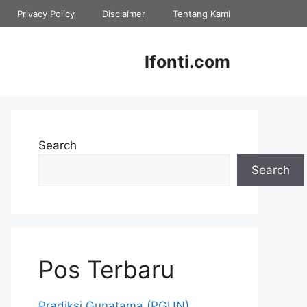
Privacy Policy
Disclaimer
Tentang Kami
Ifonti.com
Search
Search
Pos Terbaru
Pradiksi Gunatama (PGUN)