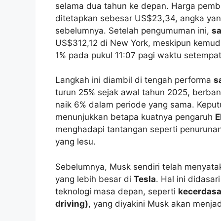
selama dua tahun ke depan. Harga pembel
ditetapkan sebesar US$23,34, angka ya
sebelumnya. Setelah pengumuman ini,
s
US$312,12 di New York, meskipun kemudi
1% pada pukul 11:07 pagi waktu setempat
Langkah ini diambil di tengah performa
s
turun 25% sejak awal tahun 2025, berban
naik 6% dalam periode yang sama. Kepu
menunjukkan betapa kuatnya pengaruh
E
menghadapi tantangan seperti penurunan 
yang lesu.
Sebelumnya, Musk sendiri telah menyatak
yang lebih besar di
Tesla
. Hal ini didas
teknologi masa depan, seperti
kecerdasa
driving)
, yang diyakini Musk akan menja