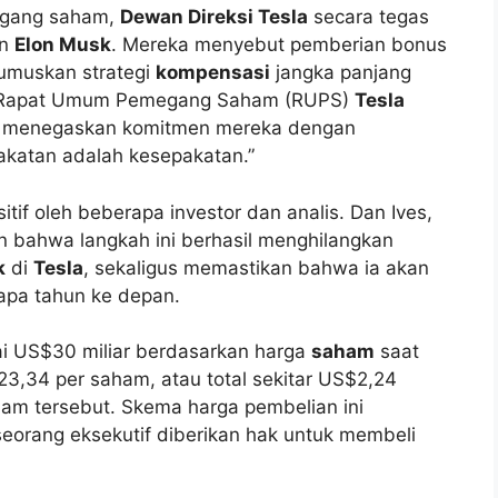
egang saham,
Dewan Direksi Tesla
secara tegas
an
Elon Musk
. Mereka menyebut pemberian bonus
rumuskan strategi
kompensasi
jangka panjang
ada Rapat Umum Pemegang Saham (RUPS)
Tesla
 menegaskan komitmen mereka dengan
katan adalah kesepakatan.”
itif oleh beberapa investor dan analis. Dan Ives,
n bahwa langkah ini berhasil menghilangkan
k
di
Tesla
, sekaligus memastikan bahwa ia akan
apa tahun ke depan.
ai US$30 miliar berdasarkan harga
saham
saat
3,34 per saham, atau total sekitar US$2,24
am tersebut. Skema harga pembelian ini
eorang eksekutif diberikan hak untuk membeli