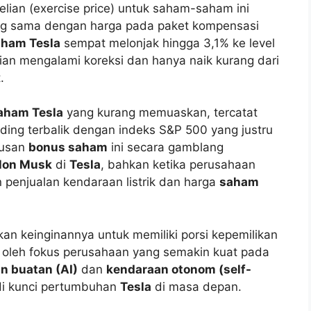
ian (exercise price) untuk saham-saham ini
ng sama dengan harga pada paket kompensasi
aham Tesla
sempat melonjak hingga 3,1% ke level
an mengalami koreksi dan hanya naik kurang dari
.
aham Tesla
yang kurang memuaskan, tercatat
ding terbalik dengan indeks S&P 500 yang justru
tusan
bonus saham
ini secara gamblang
lon Musk
di
Tesla
, bahkan ketika perusahaan
penjualan kendaraan listrik dan harga
saham
an keinginannya untuk memiliki porsi kepemilikan
ari oleh fokus perusahaan yang semakin kuat pada
n buatan (AI)
dan
kendaraan otonom (self-
di kunci pertumbuhan
Tesla
di masa depan.