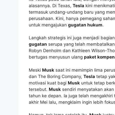
alasannya. Di Texas,
Tesla
kini menikmati
termasuk undang-undang baru yang memb
perusahaan. Kini, hanya pemegang saham
untuk mengajukan
gugatan hukum
.
Langkah strategis ini juga menjadi bagia
gugatan
serupa yang telah membatalka
Robyn Denholm dan Kathleen Wilson-Thom
bertugas menyusun ulang
paket kompen
Meski
Musk
saat ini memimpin lima perusa
dan The Boring Company,
Tesla
tetap ya
motivasi kuat bagi
Musk
untuk tetap ber
tersebut.
Musk
sendiri menyatakan akan
tahun ke depan. Ia juga telah mengakhir
akhir Mei lalu, mengklaim ingin lebih foku