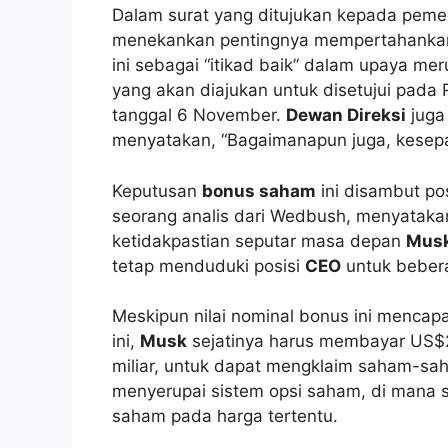
Dalam surat yang ditujukan kepada pem
menekankan pentingnya mempertahank
ini sebagai “itikad baik” dalam upaya me
yang akan diajukan untuk disetujui p
tanggal 6 November.
Dewan Direksi
juga
menyatakan, “Bagaimanapun juga, kesepa
Keputusan
bonus saham
ini disambut pos
seorang analis dari Wedbush, menyataka
ketidakpastian seputar masa depan
Mus
tetap menduduki posisi
CEO
untuk beber
Meskipun nilai nominal bonus ini mencap
ini,
Musk
sejatinya harus membayar US$2
miliar, untuk dapat mengklaim saham-sah
menyerupai sistem opsi saham, di mana s
saham pada harga tertentu.