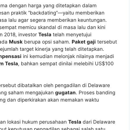
sama dengan harga yang ditetapkan dalam
san praktik “backdating”—yaitu memberikan
asa lalu agar segera memberikan keuntungan.
g sempat memicu skandal di masa lalu dan kini
un 2018, investor
Tesla
telah menyetujui
pada
Musk
berupa opsi saham.
Paket gaji
tersebut
ejumlah target kinerja yang telah ditetapkan.
mpensasi
ini kemudian melonjak nilainya menjadi
m Tesla
, bahkan sempat dinilai melebihi US$100
rsebut dibatalkan oleh pengadilan di Delaware
gang saham mengajukan
gugatan
. Proses banding
ung dan diperkirakan akan memakan waktu
an lokasi hukum perusahaan
Tesla
dari Delaware
but keputusan pengadilan sebagai salah satu