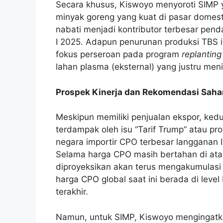
Secara khusus, Kiswoyo menyoroti SIMP y
minyak goreng yang kuat di pasar domes
nabati menjadi kontributor terbesar pend
I 2025. Adapun penurunan produksi TBS in
fokus perseroan pada program
replanting
lahan plasma (eksternal) yang justru men
Prospek Kinerja dan Rekomendasi Sah
Meskipun memiliki penjualan ekspor, kedua
terdampak oleh isu “Tarif Trump” atau pr
negara importir CPO terbesar langganan 
Selama harga CPO masih bertahan di ata
diproyeksikan akan terus mengakumulasi k
harga CPO global saat ini berada di leve
terakhir.
Namun, untuk SIMP, Kiswoyo mengingatk