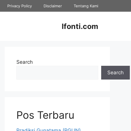
Privacy Policy
Disclaimer
Tentang Kami
Ifonti.com
Search
Search
Pos Terbaru
Pradiksi Gunatama (PGUN)