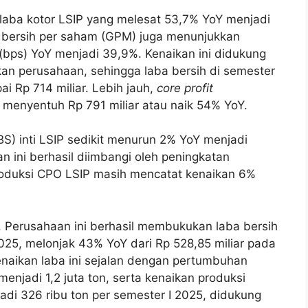
laba kotor LSIP yang melesat 53,7% YoY menjadi
ba bersih per saham (GPM) juga menunjukkan
n (bps) YoY menjadi 39,9%. Kenaikan ini didukung
pkan perusahaan, sehingga laba bersih di semester
 Rp 714 miliar. Lebih jauh,
core profit
 menyentuh Rp 791 miliar atau naik 54% YoY.
S) inti LSIP sedikit menurun 2% YoY menjadi
n ini berhasil diimbangi oleh peningkatan
 produksi CPO LSIP masih mencatat kenaikan 6%
nar. Perusahaan ini berhasil membukukan laba bersih
2025, melonjak 43% YoY dari Rp 528,85 miliar pada
naikan laba ini sejalan dengan pertumbuhan
enjadi 1,2 juta ton, serta kenaikan produksi
di 326 ribu ton per semester I 2025, didukung