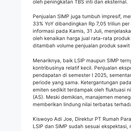
oleh peningkatan TBS inti dan eksternal.
Penjualan SIMP juga tumbuh impresif, mel
33% YoY dibandingkan Rp 7,05 triliun pe
informasi pada Kamis, 31 Juli, menjelas
oleh kenaikan harga jual rata-rata produ
ditambah volume penjualan produk sawit
Menariknya, baik LSIP maupun SIMP tern
kontribusinya relatif kecil. Penjualan e
pendapatan di semester I 2025, sementara
periode yang sama. Ketergantungan pada
emiten sedikit terdampak oleh fluktuasi ni
(AS). Meski demikian, manajemen menega
memberikan lindung nilai terbatas terha
Kiswoyo Adi Joe, Direktur PT Rumah Par
LSIP dan SIMP sudah sesuai ekspektasi, 