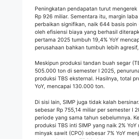
Peningkatan pendapatan turut mengerek 
Rp 926 miliar. Sementara itu, margin la
perbaikan signifikan, naik 644 basis poi
oleh efisiensi biaya yang berhasil ditera
pertama 2025 tumbuh 19,4% YoY mencapai
perusahaan bahkan tumbuh lebih agresif,
Meskipun produksi tandan buah segar (TB
505.000 ton di semester I 2025, penuruna
produksi TBS eksternal. Hasilnya, total
YoY, mencapai 130.000 ton.
Di sisi lain, SIMP juga tidak kalah bersi
sebesar Rp 755,14 miliar per semester I 
periode yang sama tahun sebelumnya. Ke
produksi TBS inti SIMP yang naik 2% YoY m
minyak sawit (CPO) sebesar 7% YoY menja