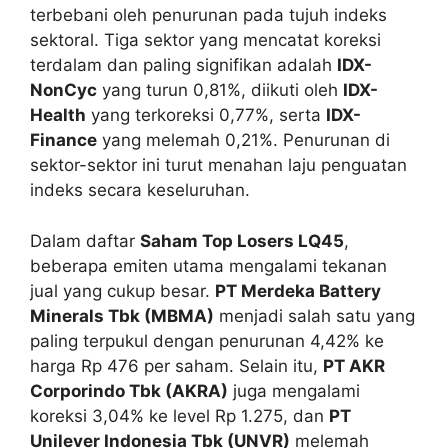
terbebani oleh penurunan pada tujuh indeks
sektoral. Tiga sektor yang mencatat koreksi
terdalam dan paling signifikan adalah
IDX-
NonCyc
yang turun 0,81%, diikuti oleh
IDX-
Health
yang terkoreksi 0,77%, serta
IDX-
Finance
yang melemah 0,21%. Penurunan di
sektor-sektor ini turut menahan laju penguatan
indeks secara keseluruhan.
Dalam daftar
Saham Top Losers LQ45
,
beberapa emiten utama mengalami tekanan
jual yang cukup besar.
PT Merdeka Battery
Minerals Tbk (MBMA)
menjadi salah satu yang
paling terpukul dengan penurunan 4,42% ke
harga Rp 476 per saham. Selain itu,
PT AKR
Corporindo Tbk (AKRA)
juga mengalami
koreksi 3,04% ke level Rp 1.275, dan
PT
Unilever Indonesia Tbk (UNVR)
melemah