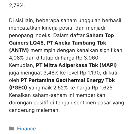
2,78%.
Di sisi lain, beberapa saham unggulan berhasil
mencatatkan kinerja positif dan menjadi
penopang indeks. Dalam daftar
Saham Top
Gainers LQ45
,
PT Aneka Tambang Tbk
(ANTM)
memimpin dengan kenaikan signifikan
4,08% dan ditutup di harga Rp 3.060.
Kemudian,
PT Mitra Adiperkasa Tbk (MAPI)
juga menguat 3,48% ke level Rp 1.190, diikuti
oleh
PT Pertamina Geothermal Energy Tbk
(PGEO)
yang naik 2,52% ke harga Rp 1.625.
Kenaikan saham-saham ini memberikan
dorongan positif di tengah sentimen pasar yang
cenderung melemah.
Categories
Finance