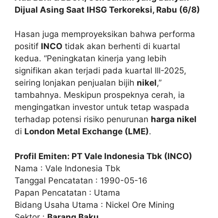
Dijual Asing Saat IHSG Terkoreksi, Rabu (6/8)
Hasan juga memproyeksikan bahwa performa
positif
INCO
tidak akan berhenti di kuartal
kedua. “Peningkatan kinerja yang lebih
signifikan akan terjadi pada kuartal III-2025,
seiring lonjakan penjualan bijih
nikel
,”
tambahnya. Meskipun prospeknya cerah, ia
mengingatkan investor untuk tetap waspada
terhadap potensi risiko penurunan
harga nikel
di
London Metal Exchange (LME)
.
Profil
Emiten
:
PT Vale Indonesia Tbk (INCO)
Nama : Vale Indonesia Tbk
Tanggal Pencatatan : 1990-05-16
Papan Pencatatan : Utama
Bidang Usaha Utama : Nickel Ore Mining
Sektor :
Barang Baku