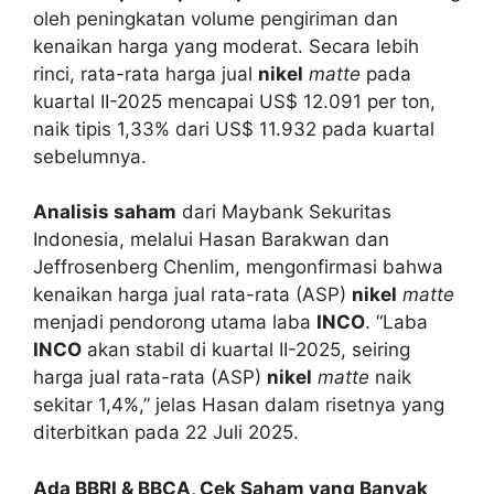
oleh peningkatan volume pengiriman dan
kenaikan harga yang moderat. Secara lebih
rinci, rata-rata harga jual
nikel
matte
pada
kuartal II-2025 mencapai US$ 12.091 per ton,
naik tipis 1,33% dari US$ 11.932 pada kuartal
sebelumnya.
Analisis saham
dari Maybank Sekuritas
Indonesia, melalui Hasan Barakwan dan
Jeffrosenberg Chenlim, mengonfirmasi bahwa
kenaikan harga jual rata-rata (ASP)
nikel
matte
menjadi pendorong utama laba
INCO
. “Laba
INCO
akan stabil di kuartal II-2025, seiring
harga jual rata-rata (ASP)
nikel
matte
naik
sekitar 1,4%,” jelas Hasan dalam risetnya yang
diterbitkan pada 22 Juli 2025.
Ada BBRI & BBCA, Cek Saham yang Banyak