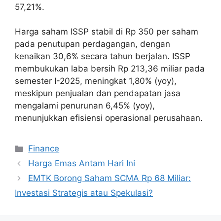
57,21%.
Harga saham ISSP stabil di Rp 350 per saham
pada penutupan perdagangan, dengan
kenaikan 30,6% secara tahun berjalan. ISSP
membukukan laba bersih Rp 213,36 miliar pada
semester I-2025, meningkat 1,80% (yoy),
meskipun penjualan dan pendapatan jasa
mengalami penurunan 6,45% (yoy),
menunjukkan efisiensi operasional perusahaan.
Categories
Finance
Harga Emas Antam Hari Ini
EMTK Borong Saham SCMA Rp 68 Miliar:
Investasi Strategis atau Spekulasi?