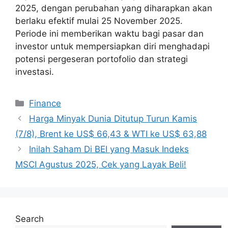
2025, dengan perubahan yang diharapkan akan
berlaku efektif mulai 25 November 2025.
Periode ini memberikan waktu bagi pasar dan
investor untuk mempersiapkan diri menghadapi
potensi pergeseran portofolio dan strategi
investasi.
Categories
Finance
Harga Minyak Dunia Ditutup Turun Kamis
(7/8), Brent ke US$ 66,43 & WTI ke US$ 63,88
Inilah Saham Di BEI yang Masuk Indeks
MSCI Agustus 2025, Cek yang Layak Beli!
Search