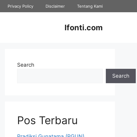
Privacy Policy
Disclaimer
Tentang Kami
Ifonti.com
Search
Search
Pos Terbaru
Pradiksi Gunatama (PGUN)