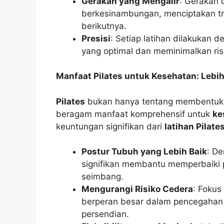
Gerakan yang Mengalir
: Gerakan 
berkesinambungan, menciptakan tra
berikutnya.
Presisi
: Setiap latihan dilakukan 
yang optimal dan meminimalkan ris
Manfaat Pilates untuk Kesehatan: Lebih
Pilates
bukan hanya tentang membentuk f
beragam manfaat komprehensif untuk
ke
keuntungan signifikan dari
latihan Pilate
Postur Tubuh yang Lebih Baik
: D
signifikan membantu memperbaiki 
seimbang.
Mengurangi Risiko Cedera
: Fokus
berperan besar dalam pencegahan
persendian.