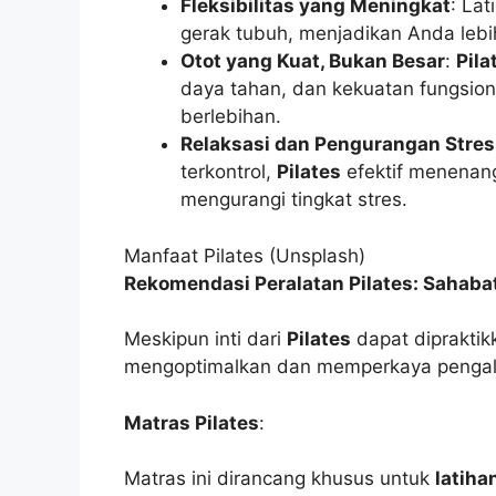
Fleksibilitas yang Meningkat
: La
gerak tubuh, menjadikan Anda lebih 
Otot yang Kuat, Bukan Besar
:
Pila
daya tahan, dan kekuatan fungsio
berlebihan.
Relaksasi dan Pengurangan Stres
terkontrol,
Pilates
efektif menenan
mengurangi tingkat stres.
Manfaat Pilates (Unsplash)
Rekomendasi Peralatan Pilates: Sahabat
Meskipun inti dari
Pilates
dapat dipraktik
mengoptimalkan dan memperkaya peng
Matras Pilates
:
Matras ini dirancang khusus untuk
latiha