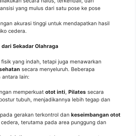
dilakukan secara halus, terkendali, dan
nsisi yang mulus dari satu pose ke pose
dengan akurasi tinggi untuk mendapatkan hasil
iko cedera.
 dari Sekadar Olahraga
isik yang indah, tetapi juga menawarkan
sehatan
secara menyeluruh. Beberapa
s
antara lain:
engan memperkuat
otot inti
,
Pilates
secara
postur tubuh, menjadikannya lebih tegap dan
 pada gerakan terkontrol dan
keseimbangan otot
 cedera, terutama pada area punggung dan