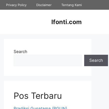
Privacy Policy
Disclaimer
Tentang Kami
Ifonti.com
Search
Search
Pos Terbaru
Pradiksi Gunatama (PGUN)