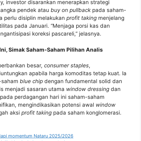
y, investor disarankan menerapkan strategi
jangka pendek atau
buy on pullback
pada saham-
ga perlu disiplin melakukan
profit taking
menjelang
ilitas pada Januari. “Menjaga porsi kas dan
antisipasi koreksi pascareli,” jelasnya.
n Ini, Simak Saham-Saham Pilihan Analis
r perbankan besar,
consumer staples
,
diuntungkan apabila harga komoditas tetap kuat. Ia
m-saham
blue chip
dengan fundamental solid dan
oris menjadi sasaran utama
window dressing
dan
t, pada perdagangan hari ini saham-saham
ifikan, mengindikasikan potensi awal
window
gah aksi
profit taking
pada saham konglomerasi.
adapi momentum Nataru 2025/2026