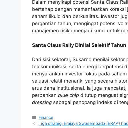
Dalam menyikapi potensi Santa Claus Rall
bertahap dengan memanfaatkan koreksi 
saham likuid dan berkualitas. Investor ju
pergantian tahun, mengingat potensi volat
manajemen risiko menjadi kunci untuk meng
Santa Claus Rally Dinilai Selektif Tahu
Dari sisi sektoral, Sukarno menilai sekto
telekomunikasi, serta energi berpotensi 
menyarankan investor fokus pada saha
valuasi relatif menarik, yang secara hist
arus dana institusional. Ia juga mencata
perbankan
blue chip
ditutup menguat sign
dressing
sebagai penopang indeks di ten
Categories
Finance
Tiga strategi Erajaya Swasembada (ERAA) h