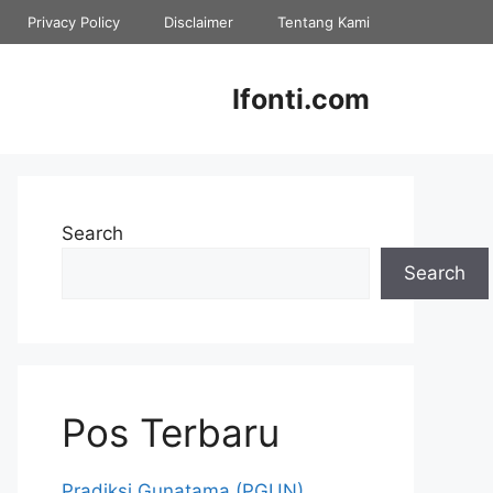
Privacy Policy
Disclaimer
Tentang Kami
Ifonti.com
Search
Search
Pos Terbaru
Pradiksi Gunatama (PGUN)