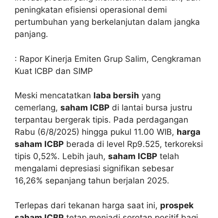
peningkatan efisiensi operasional demi
pertumbuhan yang berkelanjutan dalam jangka
panjang.
: Rapor Kinerja Emiten Grup Salim, Cengkraman
Kuat ICBP dan SIMP
Meski mencatatkan
laba bersih
yang
cemerlang,
saham ICBP
di lantai bursa justru
terpantau bergerak tipis. Pada perdagangan
Rabu (6/8/2025) hingga pukul 11.00 WIB,
harga
saham ICBP
berada di level Rp9.525, terkoreksi
tipis 0,52%. Lebih jauh,
saham ICBP
telah
mengalami depresiasi signifikan sebesar
16,26% sepanjang tahun berjalan 2025.
Terlepas dari tekanan harga saat ini,
prospek
saham ICBP
tetap menjadi sorotan positif bagi