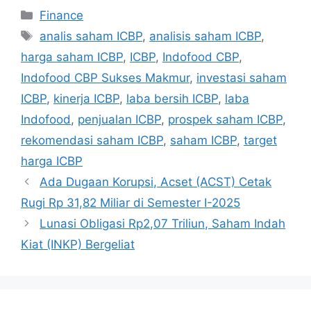
Categories
Finance
Tags
analis saham ICBP
,
analisis saham ICBP
,
harga saham ICBP
,
ICBP
,
Indofood CBP
,
Indofood CBP Sukses Makmur
,
investasi saham
ICBP
,
kinerja ICBP
,
laba bersih ICBP
,
laba
Indofood
,
penjualan ICBP
,
prospek saham ICBP
,
rekomendasi saham ICBP
,
saham ICBP
,
target
harga ICBP
Ada Dugaan Korupsi, Acset (ACST) Cetak
Rugi Rp 31,82 Miliar di Semester I-2025
Lunasi Obligasi Rp2,07 Triliun, Saham Indah
Kiat (INKP) Bergeliat