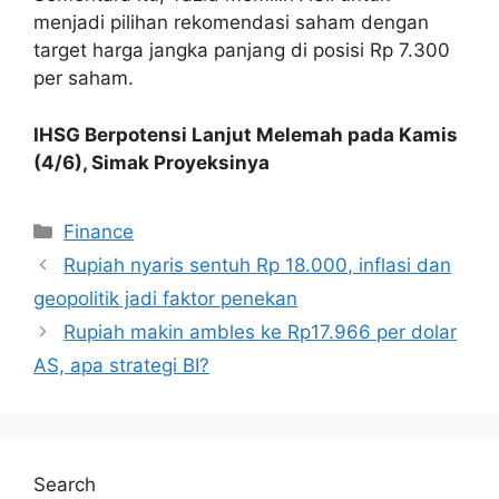
menjadi pilihan rekomendasi saham dengan
target harga jangka panjang di posisi Rp 7.300
per saham.
IHSG Berpotensi Lanjut Melemah pada Kamis
(4/6), Simak Proyeksinya
Categories
Finance
Rupiah nyaris sentuh Rp 18.000, inflasi dan
geopolitik jadi faktor penekan
Rupiah makin ambles ke Rp17.966 per dolar
AS, apa strategi BI?
Search