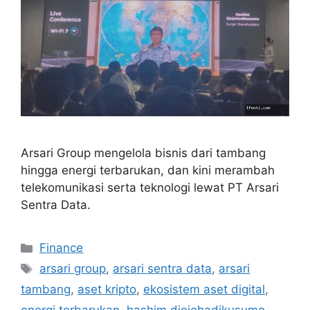
Arsari Group mengelola bisnis dari tambang
hingga energi terbarukan, dan kini merambah
telekomunikasi serta teknologi lewat PT Arsari
Sentra Data.
Categories
Finance
Tags
arsari group
,
arsari sentra data
,
arsari
tambang
,
aset kripto
,
ekosistem aset digital
,