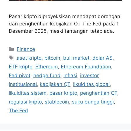
Pasar kripto diproyeksikan mendapat dorongan
dari penghentian kebijakan QT The Fed pada 1
Desember 2025, meski tantangan tetap ada.
Categories
Finance
Tags
aset kripto
,
bitcoin
,
bull market
,
dolar AS
,
ETF kripto
,
Ethereum
,
Ethereum Foundation
,
Fed pivot
,
hedge fund
,
inflasi
,
investor
institusional
,
kebijakan QT
,
likuiditas global
,
likuiditas sistem
,
pasar kripto
,
penghentian QT
,
regulasi kripto
,
stablecoin
,
suku bunga tinggi
,
The Fed