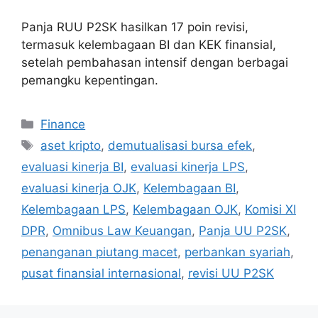
Panja RUU P2SK hasilkan 17 poin revisi,
termasuk kelembagaan BI dan KEK finansial,
setelah pembahasan intensif dengan berbagai
pemangku kepentingan.
Categories
Finance
Tags
aset kripto
,
demutualisasi bursa efek
,
evaluasi kinerja BI
,
evaluasi kinerja LPS
,
evaluasi kinerja OJK
,
Kelembagaan BI
,
Kelembagaan LPS
,
Kelembagaan OJK
,
Komisi XI
DPR
,
Omnibus Law Keuangan
,
Panja UU P2SK
,
penanganan piutang macet
,
perbankan syariah
,
pusat finansial internasional
,
revisi UU P2SK