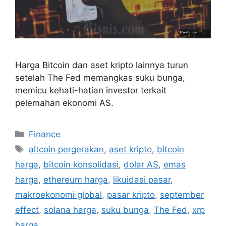
Harga Bitcoin dan aset kripto lainnya turun
setelah The Fed memangkas suku bunga,
memicu kehati-hatian investor terkait
pelemahan ekonomi AS.
Categories
Finance
Tags
altcoin pergerakan
,
aset kripto
,
bitcoin
harga
,
bitcoin konsolidasi
,
dolar AS
,
emas
harga
,
ethereum harga
,
likuidasi pasar
,
makroekonomi global
,
pasar kripto
,
september
effect
,
solana harga
,
suku bunga
,
The Fed
,
xrp
harga