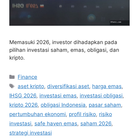
Memasuki 2026, investor dihadapkan pada
pilihan investasi saham, emas, obligasi, dan
kripto.
Categories
Finance
Tags
aset kripto
,
diversifikasi aset
,
harga emas
,
IHSG 2026
,
investasi emas
,
investasi obligasi
,
kripto 2026
,
obligasi Indonesia
,
pasar saham
,
pertumbuhan ekonomi
,
profil risiko
,
risiko
investasi
,
safe haven emas
,
saham 2026
,
strategi investasi