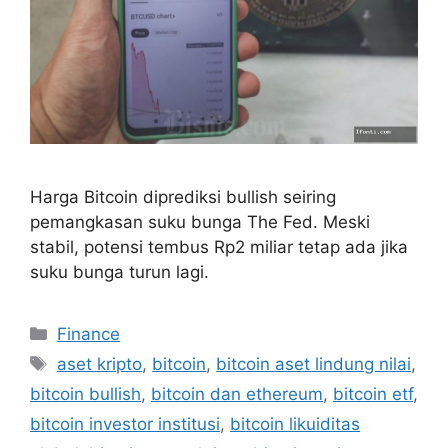
Harga Bitcoin diprediksi bullish seiring
pemangkasan suku bunga The Fed. Meski
stabil, potensi tembus Rp2 miliar tetap ada jika
suku bunga turun lagi.
Categories
Finance
Tags
aset kripto
,
bitcoin
,
bitcoin aset lindung nilai
,
bitcoin bullish
,
bitcoin dan ethereum
,
bitcoin etf
,
bitcoin investor institusi
,
bitcoin likuiditas