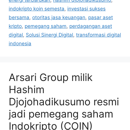
energi terbarukan
,
hashim djojohadikusumo
,
indokripto koin semesta
,
investasi sukses
bersama
,
otoritas jasa keuangan
,
pasar aset
kripto
,
pemegang saham
,
perdagangan aset
digital
,
Solusi Sinergi Digital
,
transformasi digital
indonesia
Arsari Group milik
Hashim
Djojohadikusumo resmi
jadi pemegang saham
Indokripto (COIN)