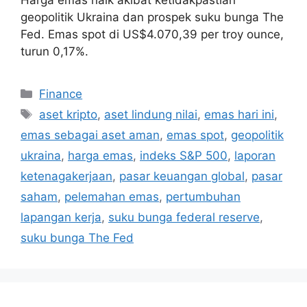
geopolitik Ukraina dan prospek suku bunga The
Fed. Emas spot di US$4.070,39 per troy ounce,
turun 0,17%.
Categories
Finance
Tags
aset kripto
,
aset lindung nilai
,
emas hari ini
,
emas sebagai aset aman
,
emas spot
,
geopolitik
ukraina
,
harga emas
,
indeks S&P 500
,
laporan
ketenagakerjaan
,
pasar keuangan global
,
pasar
saham
,
pelemahan emas
,
pertumbuhan
lapangan kerja
,
suku bunga federal reserve
,
suku bunga The Fed