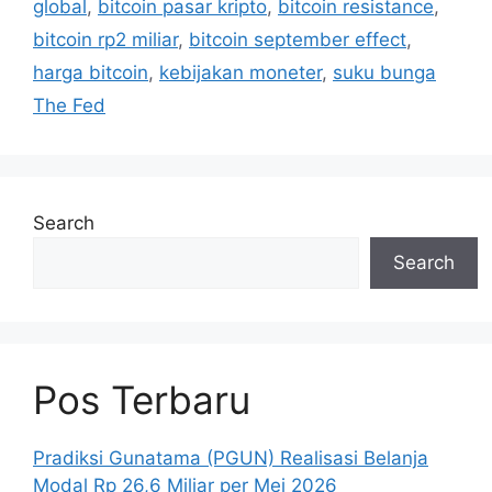
global
,
bitcoin pasar kripto
,
bitcoin resistance
,
bitcoin rp2 miliar
,
bitcoin september effect
,
harga bitcoin
,
kebijakan moneter
,
suku bunga
The Fed
Search
Search
Pos Terbaru
Pradiksi Gunatama (PGUN) Realisasi Belanja
Modal Rp 26,6 Miliar per Mei 2026