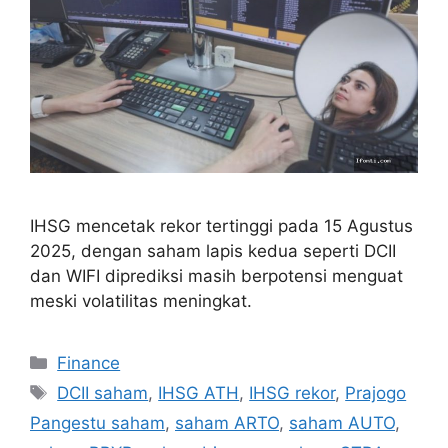
IHSG mencetak rekor tertinggi pada 15 Agustus
2025, dengan saham lapis kedua seperti DCII
dan WIFI diprediksi masih berpotensi menguat
meski volatilitas meningkat.
Categories
Finance
Tags
DCII saham
,
IHSG ATH
,
IHSG rekor
,
Prajogo
Pangestu saham
,
saham ARTO
,
saham AUTO
,