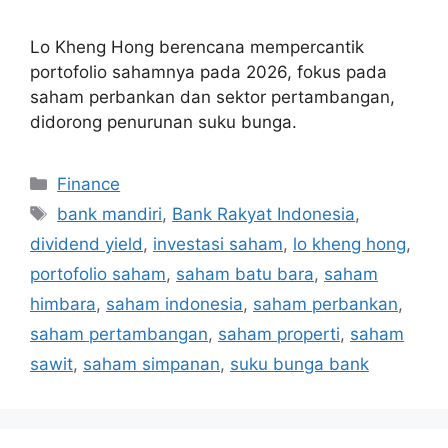
Lo Kheng Hong berencana mempercantik
portofolio sahamnya pada 2026, fokus pada
saham perbankan dan sektor pertambangan,
didorong penurunan suku bunga.
Categories
Finance
Tags
bank mandiri
,
Bank Rakyat Indonesia
,
dividend yield
,
investasi saham
,
lo kheng hong
,
portofolio saham
,
saham batu bara
,
saham
himbara
,
saham indonesia
,
saham perbankan
,
saham pertambangan
,
saham properti
,
saham
sawit
,
saham simpanan
,
suku bunga bank