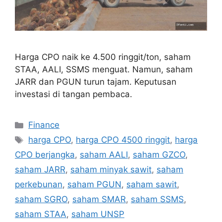
Harga CPO naik ke 4.500 ringgit/ton, saham
STAA, AALI, SSMS menguat. Namun, saham
JARR dan PGUN turun tajam. Keputusan
investasi di tangan pembaca.
Categories
Finance
Tags
harga CPO
,
harga CPO 4500 ringgit
,
harga
CPO berjangka
,
saham AALI
,
saham GZCO
,
saham JARR
,
saham minyak sawit
,
saham
perkebunan
,
saham PGUN
,
saham sawit
,
saham SGRO
,
saham SMAR
,
saham SSMS
,
saham STAA
,
saham UNSP