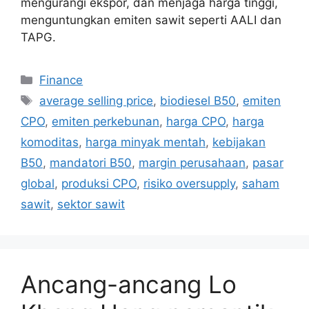
mengurangi ekspor, dan menjaga harga tinggi,
menguntungkan emiten sawit seperti AALI dan
TAPG.
Categories
Finance
Tags
average selling price
,
biodiesel B50
,
emiten
CPO
,
emiten perkebunan
,
harga CPO
,
harga
komoditas
,
harga minyak mentah
,
kebijakan
B50
,
mandatori B50
,
margin perusahaan
,
pasar
global
,
produksi CPO
,
risiko oversupply
,
saham
sawit
,
sektor sawit
Ancang-ancang Lo