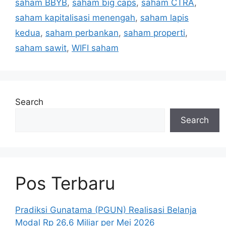
saham BBYB
,
saham big caps
,
saham CTRA
,
saham kapitalisasi menengah
,
saham lapis
kedua
,
saham perbankan
,
saham properti
,
saham sawit
,
WIFI saham
Search
Search
Pos Terbaru
Pradiksi Gunatama (PGUN) Realisasi Belanja
Modal Rp 26,6 Miliar per Mei 2026