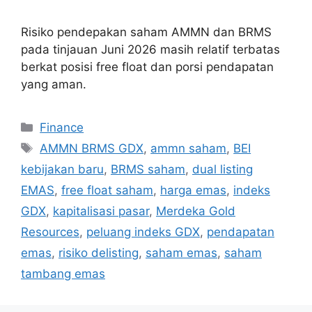
Risiko pendepakan saham AMMN dan BRMS
pada tinjauan Juni 2026 masih relatif terbatas
berkat posisi free float dan porsi pendapatan
yang aman.
Categories
Finance
Tags
AMMN BRMS GDX
,
ammn saham
,
BEI
kebijakan baru
,
BRMS saham
,
dual listing
EMAS
,
free float saham
,
harga emas
,
indeks
GDX
,
kapitalisasi pasar
,
Merdeka Gold
Resources
,
peluang indeks GDX
,
pendapatan
emas
,
risiko delisting
,
saham emas
,
saham
tambang emas