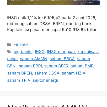
IHSG naik 1,11% ke 6.195,42 pada 2 Juni 2026,
didorong saham DSSA, BREN, dan big banks.
Kapitalisasi pasar mencapai Rp10.918,65 triliun.
Categories
Finance
Tags
big banks
,
IHSG
,
IHSG menguat
,
kapitalisasi
pasar
,
saham AMMN
,
saham BBCA
,
saham
BBNI
,
saham BBRI
,
saham BEER
,
saham BMRI
,
saham BREN
,
saham DSSA
,
saham NZIA
,
saham TPIA
,
sektor energi