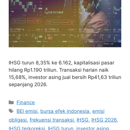
IHSG turun 8,35% ke 6.162, kapitalisasi pasar
hilang Rp1.190 triliun. Transaksi harian naik
15,68%, investor asing jual bersih Rp41,63 triliun
sepanjang 2026.
Categories
Finance
Tags
BEI emisi
,
bursa efek indonesia
,
emisi
obligasi
,
frekuensi transaksi
,
IHSG
,
IHSG 2026
,
IHSG terkoreksi
,
IHSG turun
,
investor asing
,