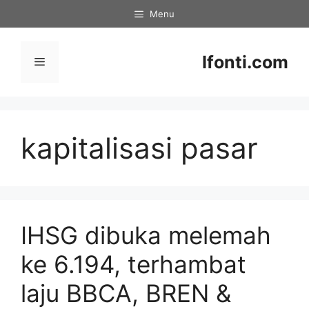
Skip
Menu
to
content
Ifonti.com
Menu
kapitalisasi pasar
IHSG dibuka melemah
ke 6.194, terhambat
laju BBCA, BREN &