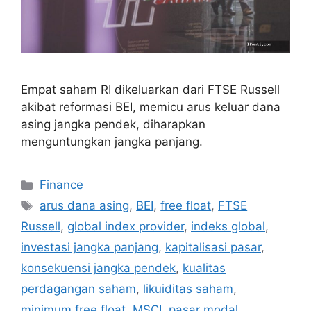
Empat saham RI dikeluarkan dari FTSE Russell
akibat reformasi BEI, memicu arus keluar dana
asing jangka pendek, diharapkan
menguntungkan jangka panjang.
Categories
Finance
Tags
arus dana asing
,
BEI
,
free float
,
FTSE
Russell
,
global index provider
,
indeks global
,
investasi jangka panjang
,
kapitalisasi pasar
,
konsekuensi jangka pendek
,
kualitas
perdagangan saham
,
likuiditas saham
,
minimum free float
,
MSCI
,
pasar modal