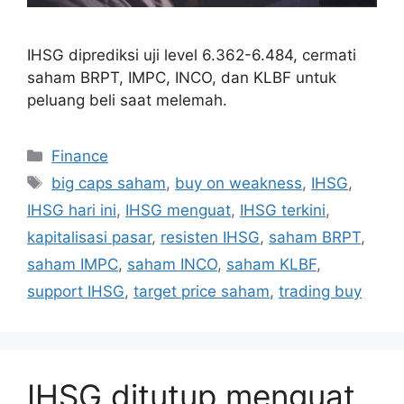
IHSG diprediksi uji level 6.362-6.484, cermati
saham BRPT, IMPC, INCO, dan KLBF untuk
peluang beli saat melemah.
Categories
Finance
Tags
big caps saham
,
buy on weakness
,
IHSG
,
IHSG hari ini
,
IHSG menguat
,
IHSG terkini
,
kapitalisasi pasar
,
resisten IHSG
,
saham BRPT
,
saham IMPC
,
saham INCO
,
saham KLBF
,
support IHSG
,
target price saham
,
trading buy
IHSG ditutup menguat