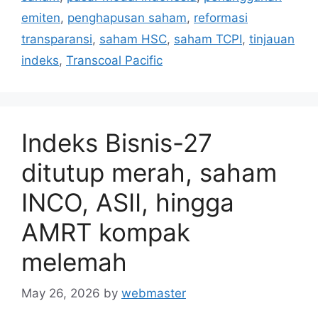
emiten
,
penghapusan saham
,
reformasi
transparansi
,
saham HSC
,
saham TCPI
,
tinjauan
indeks
,
Transcoal Pacific
Indeks Bisnis-27
ditutup merah, saham
INCO, ASII, hingga
AMRT kompak
melemah
May 26, 2026
by
webmaster