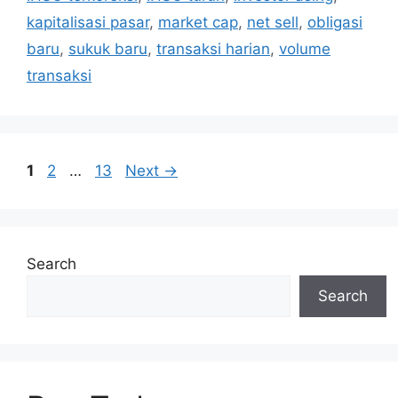
kapitalisasi pasar
,
market cap
,
net sell
,
obligasi
baru
,
sukuk baru
,
transaksi harian
,
volume
transaksi
Page
Page
Page
1
2
…
13
Next
→
Search
Search