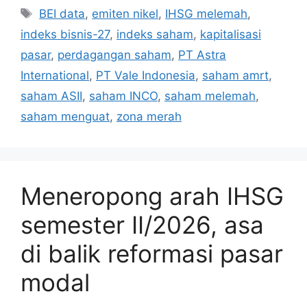
Tags
BEI data
,
emiten nikel
,
IHSG melemah
,
indeks bisnis-27
,
indeks saham
,
kapitalisasi
pasar
,
perdagangan saham
,
PT Astra
International
,
PT Vale Indonesia
,
saham amrt
,
saham ASII
,
saham INCO
,
saham melemah
,
saham menguat
,
zona merah
Meneropong arah IHSG
semester II/2026, asa
di balik reformasi pasar
modal