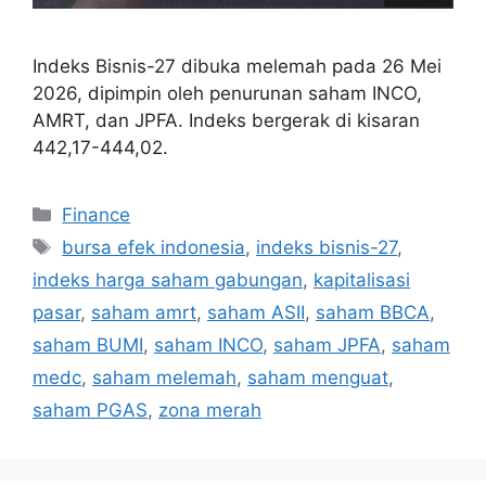
Indeks Bisnis-27 dibuka melemah pada 26 Mei
2026, dipimpin oleh penurunan saham INCO,
AMRT, dan JPFA. Indeks bergerak di kisaran
442,17-444,02.
Categories
Finance
Tags
bursa efek indonesia
,
indeks bisnis-27
,
indeks harga saham gabungan
,
kapitalisasi
pasar
,
saham amrt
,
saham ASII
,
saham BBCA
,
saham BUMI
,
saham INCO
,
saham JPFA
,
saham
medc
,
saham melemah
,
saham menguat
,
saham PGAS
,
zona merah