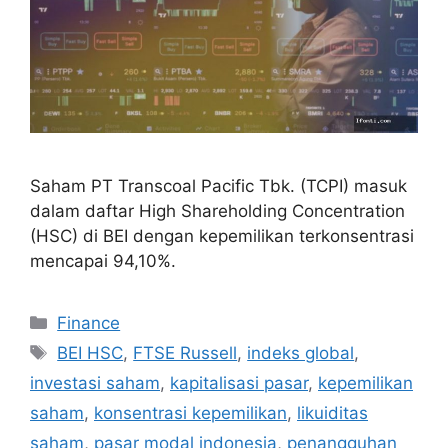
Saham PT Transcoal Pacific Tbk. (TCPI) masuk
dalam daftar High Shareholding Concentration
(HSC) di BEI dengan kepemilikan terkonsentrasi
mencapai 94,10%.
Categories
Finance
Tags
BEI HSC
,
FTSE Russell
,
indeks global
,
investasi saham
,
kapitalisasi pasar
,
kepemilikan
saham
,
konsentrasi kepemilikan
,
likuiditas
saham
,
pasar modal indonesia
,
penangguhan