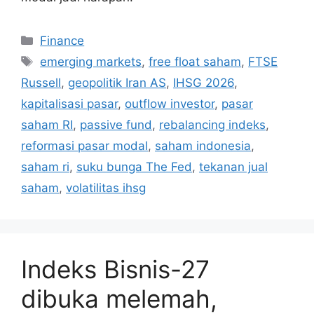
Categories
Finance
Tags
emerging markets
,
free float saham
,
FTSE
Russell
,
geopolitik Iran AS
,
IHSG 2026
,
kapitalisasi pasar
,
outflow investor
,
pasar
saham RI
,
passive fund
,
rebalancing indeks
,
reformasi pasar modal
,
saham indonesia
,
saham ri
,
suku bunga The Fed
,
tekanan jual
saham
,
volatilitas ihsg
Indeks Bisnis-27
dibuka melemah,