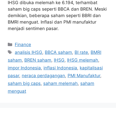
IHSG dibuka melemah ke 6.194, terhambat
saham big caps seperti BBCA dan BREN. Meski
demikian, beberapa saham seperti BBRI dan
BMRI menguat. Inflasi dan PMI manufaktur
menjadi sentimen pasar.
Categories
Finance
Tags
analisis IHSG
,
BBCA saham
,
BI rate
,
BMRI
saham
,
BREN saham
,
IHSG
,
IHSG melemah
,
impor Indonesia
,
inflasi Indonesia
,
kapitalisasi
pasar
,
neraca perdagangan
,
PMI Manufaktur
,
saham big caps
,
saham melemah
,
saham
menguat